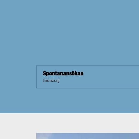
Spontanansökan
Lindesberg