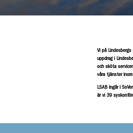
Vi på Lindesbergs
uppdrag i Lindesbe
och sköta service
våra tjänster inom
LSAB ingår i SoVe
är vi 39 syskonfö