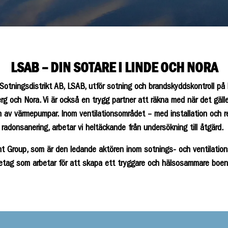
LSAB – DIN SOTARE I LINDE OCH NORA
 Sotningsdistrikt AB, LSAB, utför sotning och brandskyddskontroll p
rg och Nora. Vi är också en trygg partner att räkna med när det gäller
n av värmepumpar. Inom ventilationsområdet – med installation och 
 radonsanering, arbetar vi heltäckande från undersökning till åtgärd.
nt Group, som är den ledande aktören inom sotnings- och ventilatio
retag som arbetar för att skapa ett tryggare och hälsosammare boen