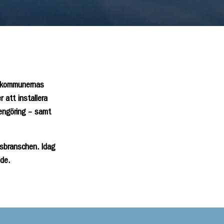
å kommunernas
 att installera
rengöring – samt
nsbranschen. Idag
de.